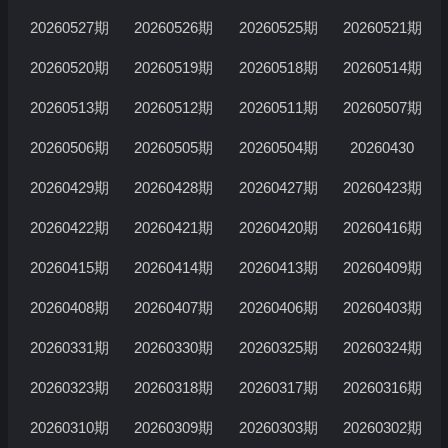
20260527期
20260526期
20260525期
20260521期
20260520期
20260519期
20260518期
20260514期
20260513期
20260512期
20260511期
20260507期
20260506期
20260505期
20260504期
20260430
20260429期
20260428期
20260427期
20260423期
20260422期
20260421期
20260420期
20260416期
20260415期
20260414期
20260413期
20260409期
20260408期
20260407期
20260406期
20260403期
20260331期
20260330期
20260325期
20260324期
20260323期
20260318期
20260317期
20260316期
20260310期
20260309期
20260303期
20260302期