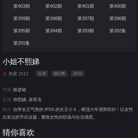
第403期
第402期
第401期
第400期
第399期
第398期
第397期
第396期
第395期
第394期
第393期
第392集
第391集
小姐不熙娣
热度
2512
台湾
脱口秀
2022
导演:
陈彦铭
主演:
徐熙娣, 派翠克
简介:
自带女王气势的 IPSS 的女王小Ｓ，睽违六年强势回归！以女性
出发点的节目议题，聚焦女性的职场与生活感受。
猜你喜欢