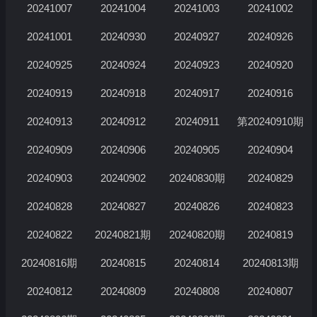
20241007
20241004
20241003
20241002
20241001
20240930
20240927
20240926
20240925
20240924
20240923
20240920
20240919
20240918
20240917
20240916
20240913
20240912
20240911
第20240910期
20240909
20240906
20240905
20240904
20240903
20240902
20240830期
20240829
20240828
20240827
20240826
20240823
20240822
20240821期
20240820期
20240819
20240816期
20240815
20240814
20240813期
20240812
20240809
20240808
20240807