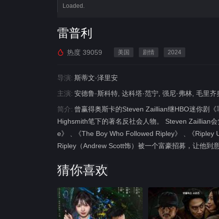
Loaded.
雷普利
热度
39059
美国
剧情
2024
导演:
斯蒂文·泽里安
主演:
安德鲁·斯科特, 达科塔·范宁, 强尼·弗林, 毛里
简介:
曾赢得奥斯卡的Steven Zaillian继HBO迷你剧
Highsmith笔下的著名反社会人物。 Steven Zaillian
e》﹑《The Boy Who Followed Ripley》
Ripley（Andrew Scott饰）被一个富豪招募，让他
猜你喜欢