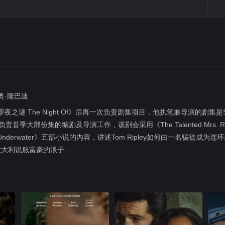
齐奥·隆巴迪
《罪夜之谜 The Night Of》后再一次负责剧集项目，他执笔兼导演的剧集是Show
会负责首季大部份集的编剧及导演工作，该剧会采用《The Talented Mrs. Ripley
﹑《Ripley Underwater》五部小说的内容，讲述Tom Ripley如何由一
到意大利说服富豪的浪子...