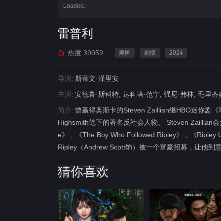
Loaded.
雷普利
热度
39059
美国
剧情
2024
导演:
斯蒂文·泽里安
主演:
安德鲁·斯科特, 达科塔·范宁, 强尼·弗林, 毛里
简介:
曾赢得奥斯卡的Steven Zaillian继HBO迷你剧
Highsmith笔下的著名反社会人物。 Steven Zaillian
e》﹑《The Boy Who Followed Ripley》
Ripley（Andrew Scott饰）被一个富豪招募，让他
猜你喜欢