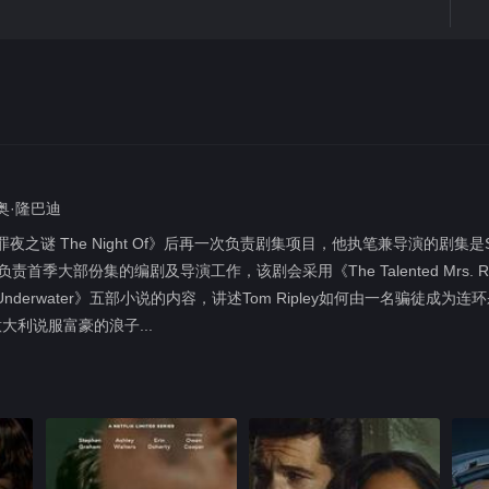
齐奥·隆巴迪
《罪夜之谜 The Night Of》后再一次负责剧集项目，他执笔兼导演的剧集是Show
会负责首季大部份集的编剧及导演工作，该剧会采用《The Talented Mrs. Ripley
﹑《Ripley Underwater》五部小说的内容，讲述Tom Ripley如何由一
到意大利说服富豪的浪子...