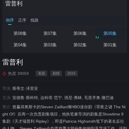
雷普利
倒序
正序
线路
正在加载…
第08集
第07集
第06集
第05集
第04集
第03集
第02集
第01集
雷普利
热度
39059
美国
剧情
2024
导演:
斯蒂文·泽里安
主演:
安德鲁·斯科特, 达科塔·范宁, 强尼·弗林, 毛里齐奥·隆巴迪
简介:
曾赢得奥斯卡的Steven Zaillian继HBO迷你剧《罪夜之谜 The Ni
ght Of》后再一次负责剧集项目，他执笔兼导演的剧集是Showtime 8
集剧《天才瑞普利 Ripley》，即是Patricia Highsmith笔下的著名反社
会人物。 Steven Zaillian会负责首季大部份集的编剧及导演工作，该剧