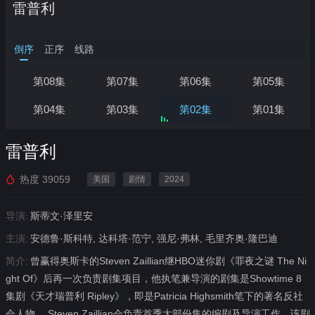
雷普利
倒序
正序
线路
正在加载…
第08集
第07集
第06集
第05集
第04集
第03集
第02集
第01集
雷普利
热度
39059
美国
剧情
2024
导演:
斯蒂文·泽里安
主演:
安德鲁·斯科特, 达科塔·范宁, 强尼·弗林, 毛里齐奥·隆巴迪
简介:
曾赢得奥斯卡的Steven Zaillian继HBO迷你剧《罪夜之谜 The Ni
ght Of》后再一次负责剧集项目，他执笔兼导演的剧集是Showtime 8
集剧《天才瑞普利 Ripley》，即是Patricia Highsmith笔下的著名反社
会人物。 Steven Zaillian会负责首季大部份集的编剧及导演工作，该剧