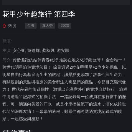
花甲少年趣旅行 第四季
热度
台湾
真人秀
2023
导演:
主演:
安心亚, 黄镫辉, 蔡秋凤, 游安顺
简介:
跨齡差距的結伴青春旅行 走訪在地文化行銷台灣！ 全台唯一！
跨世代明星旅遊實境節目！ 節目透過2位花甲明星+2位少年偶像，以
明星自由行為基底衍生出的旅程，讓景點更添加了故事性與生命力！
有關規劃的景點與推薦的美食都注入明星們的觀點，令節目充滿想像
力！ 世代差異的旅遊個性，激盪出充滿意外行的實境自助旅行，旅程
中將透過半記錄式的拍攝手法，一路記錄每一位成員在旅行當中的歷
程。每一滴邁向美景的汗水，或是小摩擦後流下的淚水，演化成跨世
代間的深厚友情！一幕幕的過程，觀眾們都將透過實境記錄式的鏡
頭，一起感受與感動！