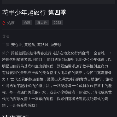
花甲少年趣旅行 第四季
热度
台湾
真人秀
2023
导演:
主演:
安心亚, 黄镫辉, 蔡秋凤, 游安顺
简介:
跨齡差距的結伴青春旅行 走訪在地文化行銷台灣！ 全台唯一！
跨世代明星旅遊實境節目！ 節目透過2位花甲明星+2位少年偶像，以
明星自由行為基底衍生出的旅程，讓景點更添加了故事性與生命力！
有關規劃的景點與推薦的美食都注入明星們的觀點，令節目充滿想像
力！ 世代差異的旅遊個性，激盪出充滿意外行的實境自助旅行，旅程
中將透過半記錄式的拍攝手法，一路記錄每一位成員在旅行當中的歷
程。每一滴邁向美景的汗水，或是小摩擦後流下的淚水，演化成跨世
代間的深厚友情！一幕幕的過程，觀眾們都將透過實境記錄式的鏡
頭，一起感受與感動！