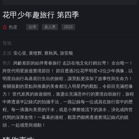
花甲少年趣旅行 第四季
热度
台湾
真人秀
2023
导演:
主演:
安心亚, 黄镫辉, 蔡秋凤, 游安顺
简介:
跨齡差距的結伴青春旅行 走訪在地文化行銷台灣！ 全台唯一！
跨世代明星旅遊實境節目！ 節目透過2位花甲明星+2位少年偶像，以
明星自由行為基底衍生出的旅程，讓景點更添加了故事性與生命力！
有關規劃的景點與推薦的美食都注入明星們的觀點，令節目充滿想像
力！ 世代差異的旅遊個性，激盪出充滿意外行的實境自助旅行，旅程
中將透過半記錄式的拍攝手法，一路記錄每一位成員在旅行當中的歷
程。每一滴邁向美景的汗水，或是小摩擦後流下的淚水，演化成跨世
代間的深厚友情！一幕幕的過程，觀眾們都將透過實境記錄式的鏡
頭，一起感受與感動！