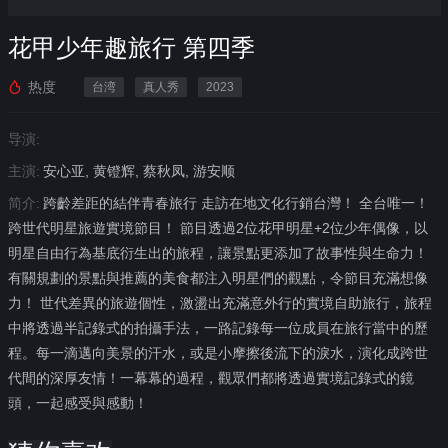
花甲少年趣旅行 第四季
热度
台湾
真人秀
2023
导演:
主演:
安心亚, 黄镫辉, 蔡秋凤, 游安顺
简介:
跨齡差距的結伴青春旅行 走訪在地文化行銷台灣！ 全台唯一！
跨世代明星旅遊實境節目！ 節目透過2位花甲明星+2位少年偶像，以
明星自由行為基底衍生出的旅程，讓景點更添加了故事性與生命力！
有關規劃的景點與推薦的美食都注入明星們的觀點，令節目充滿想像
力！ 世代差異的旅遊個性，激盪出充滿意外行的實境自助旅行，旅程
中將透過半記錄式的拍攝手法，一路記錄每一位成員在旅行當中的歷
程。每一滴邁向美景的汗水，或是小摩擦後流下的淚水，演化成跨世
代間的深厚友情！一幕幕的過程，觀眾們都將透過實境記錄式的鏡
頭，一起感受與感動！