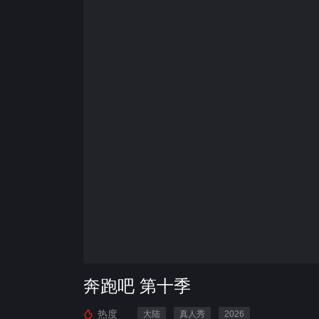
奔跑吧 第十季
热度
大陆
真人秀
2026