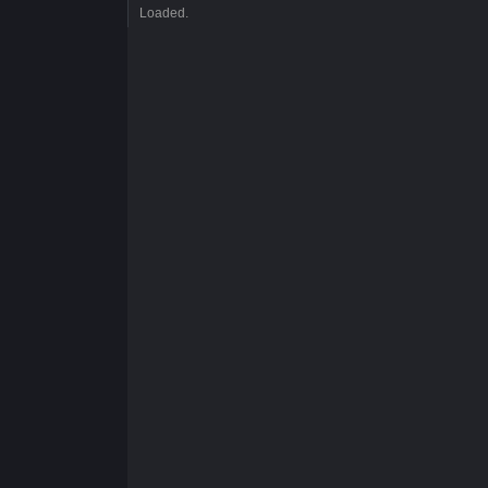
Loaded.