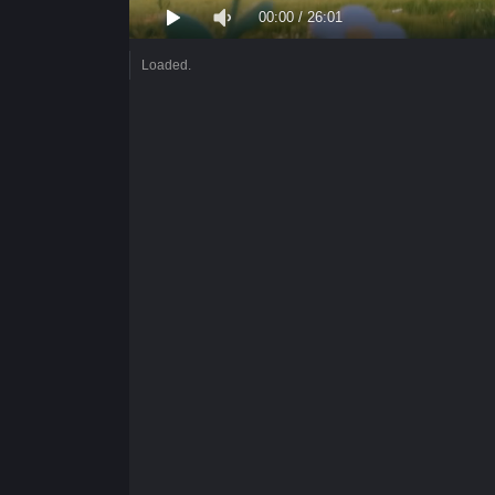
00:00
/
26:01
Loaded.