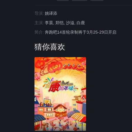
导演:
姚译添
主演:
李晨, 郑恺, 沙溢, 白鹿
简介:
奔跑吧14首轮录制将于3月25-29日开启
猜你喜欢