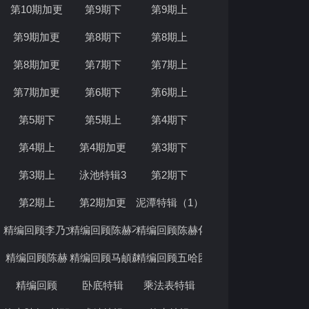
第10期加更
第9期下
第9期上
第9期加更
第8期下
第8期上
第8期加更
第7期下
第7期上
第7期加更
第6期下
第6期上
第5期下
第5期上
第4期下
第4期上
第4期加更
第3期下
第3期上
泳池特辑3
第2期下
第2期上
第2期加更
泥潭特辑（1）
精编回顾李乃文猜词答题
精编回顾陈赫不靠蛮力
精编回顾陈赫化身捡漏王
精编回顾陈赫
精编回顾马頔飙高音
精编回顾五哈团运动
精编回顾
卧底特辑
乘法表特辑