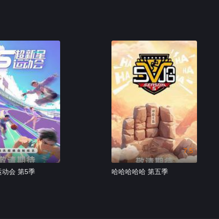
7.5
动会 第5季
哈哈哈哈哈 第五季