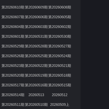
第20260610期
第20260609期
第20260608期
第20260607期
第20260606期
第20260605期
第20260604期
第20260603期
第20260602期
第20260601期
第20260531期
第20260530期
第20260529期
第20260528期
第20260527期
第20260526期
第20260525期
第20260524期
第20260523期
第20260522期
第20260521期
第20260520期
第20260519期
第20260518期
第20260517期
第20260516期
第20260515期
第20260514期
20260513
20260512
第20260511期
第20260510期
20260509上