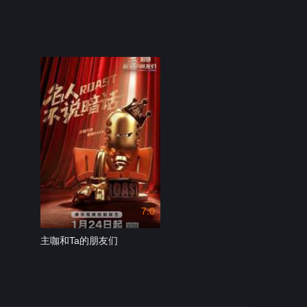
7.0
主咖和Ta的朋友们