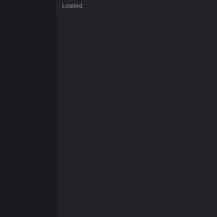
Loaded.