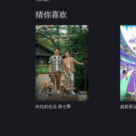
猜你喜欢
7.5
向往的生活 第七季
超新星运