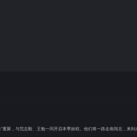
角”重聚，与范志毅、王勉一同开启本季旅程。他们将一路走南闯北，来到