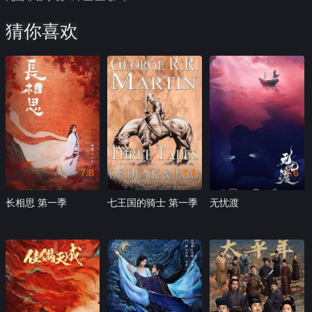
猜你喜欢
7.8
8.8
7.6
长相思 第一季
七王国的骑士 第一季
无忧渡