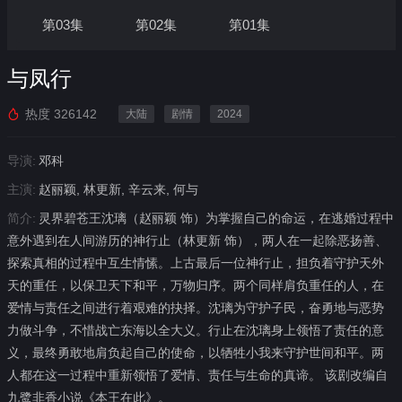
第03集
第02集
第01集
与凤行
热度
326142
大陆
剧情
2024
导演:
邓科
主演:
赵丽颖, 林更新, 辛云来, 何与
简介:
灵界碧苍王沈璃（赵丽颖 饰）为掌握自己的命运，在逃婚过程中
意外遇到在人间游历的神行止（林更新 饰），两人在一起除恶扬善、
探索真相的过程中互生情愫。上古最后一位神行止，担负着守护天外
天的重任，以保卫天下和平，万物归序。两个同样肩负重任的人，在
爱情与责任之间进行着艰难的抉择。沈璃为守护子民，奋勇地与恶势
力做斗争，不惜战亡东海以全大义。行止在沈璃身上领悟了责任的意
义，最终勇敢地肩负起自己的使命，以牺牲小我来守护世间和平。两
人都在这一过程中重新领悟了爱情、责任与生命的真谛。 该剧改编自
九鹭非香小说《本王在此》。