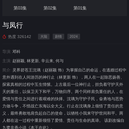
第03集
第02集
第01集
与凤行
热度
326142
大陆
剧情
2024
导演:
邓科
主演:
赵丽颖, 林更新, 辛云来, 何与
简介:
灵界碧苍王沈璃（赵丽颖 饰）为掌握自己的命运，在逃婚过程中
意外遇到在人间游历的神行止（林更新 饰），两人在一起除恶扬善、
探索真相的过程中互生情愫。上古最后一位神行止，担负着守护天外
天的重任，以保卫天下和平，万物归序。两个同样肩负重任的人，在
爱情与责任之间进行着艰难的抉择。沈璃为守护子民，奋勇地与恶势
力做斗争，不惜战亡东海以全大义。行止在沈璃身上领悟了责任的意
义，最终勇敢地肩负起自己的使命，以牺牲小我来守护世间和平。两
人都在这一过程中重新领悟了爱情、责任与生命的真谛。 该剧改编自
九鹭非香小说《本王在此》。