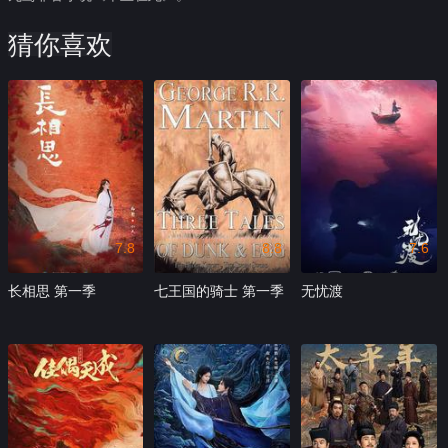
猜你喜欢
7.8
8.8
7.6
长相思 第一季
七王国的骑士 第一季
无忧渡