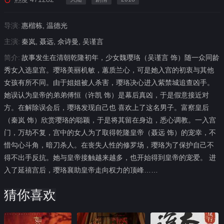
导演:
惠楷栋, 温德光
主演:
秦岚, 聂远, 佘诗曼, 吴谨言
简介:
故事发生在清朝乾隆初年，少女魏璎珞（吴谨言 饰）随一众同龄
秀女入选皇宫。璎珞美丽机敏，蕙质兰心，可是她入宫的初衷与其他
女孩有所不同。由于姐姐被人杀害，璎珞决心进入紫禁城追查凶手。
她误认为皇帝的弟弟傅恒（许凯 饰）是幕后真凶，于是假意接近对
方。在解除误会后，璎珞发现自己也 喜欢上了这名男子。富察皇后
（秦岚 饰）欣赏璎珞的聪颖，于是将其留在身边，悉心调教。一入宫
门，万劫不复，宫中的女人为了取得乾隆皇帝（聂远 饰）的宠幸，不
惜勾心斗角，暗刀杀人。在丧失人性的修罗场，璎珞为了保护自己不
得不出手反抗。她与皇帝接触越来越多，也开始得到皇帝的宠爱。 进
入了延禧宫后，璎珞襄助皇帝走向权力的顶峰……
猜你喜欢