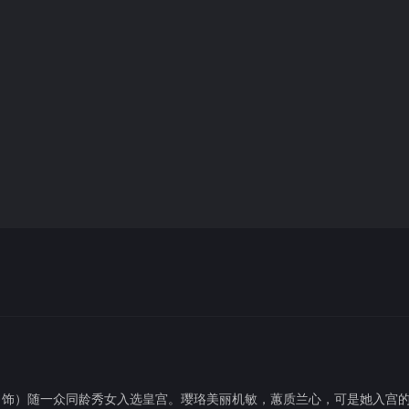
 饰）随一众同龄秀女入选皇宫。璎珞美丽机敏，蕙质兰心，可是她入宫