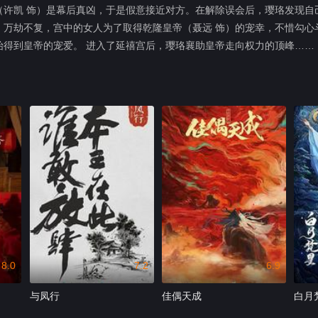
许凯 饰）是幕后真凶，于是假意接近对方。在解除误会后，璎珞发现自己
，万劫不复，宫中的女人为了取得乾隆皇帝（聂远 饰）的宠幸，不惜勾心
始得到皇帝的宠爱。 进入了延禧宫后，璎珞襄助皇帝走向权力的顶峰……
8.0
7.2
6.9
与凤行
佳偶天成
白月