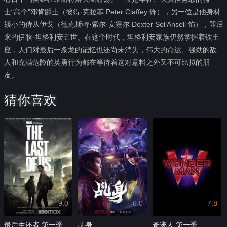
士“高个”邓肯爵士（彼得·克拉菲 Peter Claffey 饰），另一位是他身材
矮小的侍从伊戈（德克斯特·索尔·安塞尔 Dexter Sol Ansell 饰），即后
来的伊耿·坦格利安五世。在这个时代，坦格利安家族仍然掌握着铁王
座，人们对最后一条龙的记忆也还尚未消失，伟大的命运、强劲的敌
人和充满危险的英勇行为都在等待着这对意料之外又不可比拟的朋
友。
猜你喜欢
9.0
6.0
7.8
最后生还者 第一季
乩身
奇迹人 第一季