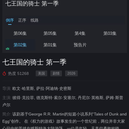
七王国的骑士 第一季
倒序
正序
线路
正在加载…
第06集
第05集
第4集
第03集
第02集
第01集
预告片
七王国的骑士 第一季
热度
51268
美国
剧情
2026
导演:
欧文·哈里斯, 萨拉·阿迪纳·史密斯
主演:
彼得·克拉菲, 德克斯特·索尔·安塞尔, 丹尼尔·英格斯, 萨姆·斯普
卢尔
简介:
该剧基于George R.R. Martin的短篇小说系列“Tales of Dunk and
Egg”创作。 在《权力的游戏》故事发生的一个世纪前，两位并非大家
心目中的英雄在维斯特洛大陆游荡。一位是年轻、天真但勇敢的骑