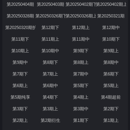
第20250404期
第20250403期
第20250402期下
第20250402期上
正在加载…
第20250328期
第20250326期下
第20250326期上
第20250321期
第20250320期护航日记
第12期下
第12期上
第12期中
第11期下
第11期上
第11期中
第10期下
第10期上
第10期中
第9期下
第9期上
第9期中
第8期下
第8期上
第8期中
第7期下
第7期上
第7期中
第6期下
第6期上
第6期中
第5期下
第5期上
第5期纯享
第4期下
第4期上
第4期超前
第3期下
第3期上
第3期中
第2期下
第2期上
第2期衍生
第1期下
第1期上