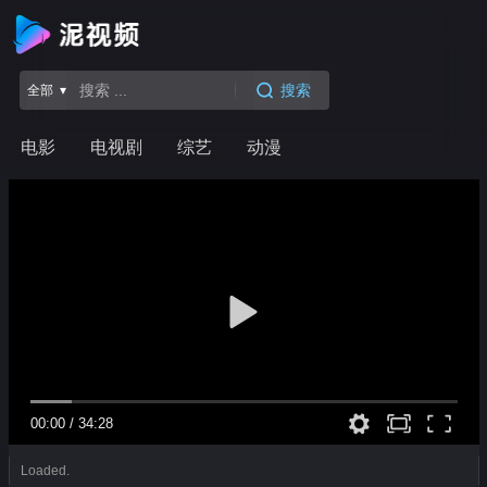
搜索
全部 ▾
电影
电视剧
综艺
动漫
00:00
/
34:28
Loaded.