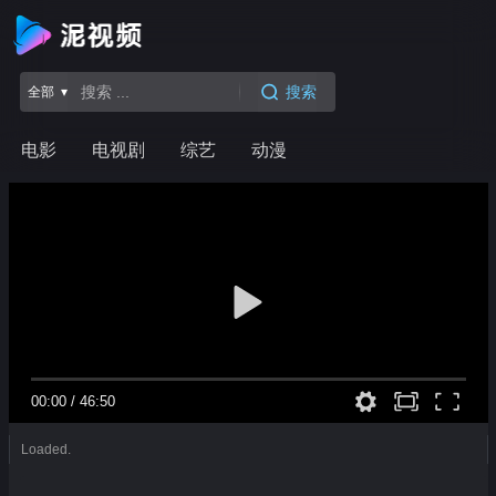
搜索
全部 ▾
电影
电视剧
综艺
动漫
00:00
/
46:50
Loaded.