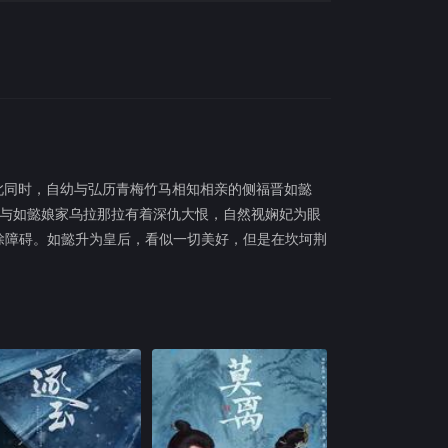
此同时，自幼与弘历青梅竹马相知相亲的侧福晋如懿
）与如懿娘家乌拉那拉有着深仇大恨，自然视娴妃为眼
除障碍。如懿升为皇后，看似一切美好，但是在坎坷荆