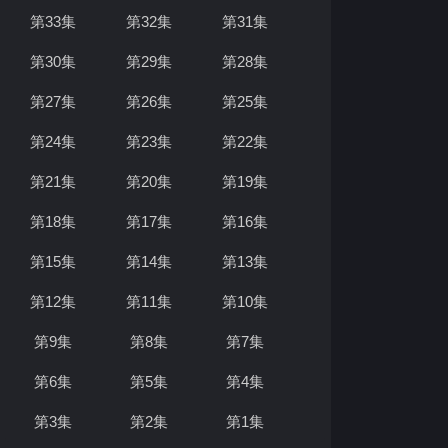
第33集
第32集
第31集
第30集
第29集
第28集
第27集
第26集
第25集
第24集
第23集
第22集
第21集
第20集
第19集
第18集
第17集
第16集
第15集
第14集
第13集
第12集
第11集
第10集
第9集
第8集
第7集
第6集
第5集
第4集
第3集
第2集
第1集