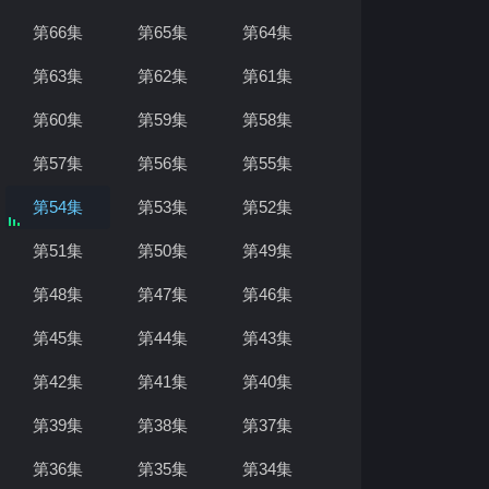
第66集
第65集
第64集
第63集
第62集
第61集
第60集
第59集
第58集
第57集
第56集
第55集
第54集
第53集
第52集
第51集
第50集
第49集
第48集
第47集
第46集
正在加载…
第45集
第44集
第43集
第42集
第41集
第40集
第39集
第38集
第37集
第36集
第35集
第34集