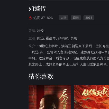
如懿传
热度
371826
大陆
剧情
2018
导演:
汪俊
主演:
周迅, 霍建华, 张钧甯, 李纯
简介:
18世纪上半叶，满清王朝迎来了最后一位长寿
（周迅 饰）也随驾入宫册封娴妃。遽然身处政治斗争
中钉。政治舞台，后宫专政、老臣跋扈从四面八方分
棘之路上，成熟老练的帝王已经和人生旧爱貌合神离
猜你喜欢