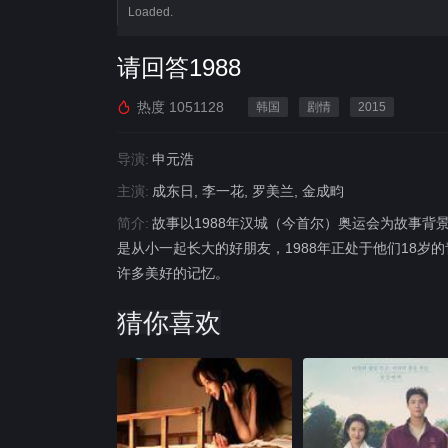
Loaded.
请回答1988
热度
1051128
韩国
剧情
2015
导演:
申元浩
主演:
成东日, 李一花, 罗美兰, 金成畇
简介:
故事以1988年汉城（今首尔）奥运会为故事背
是从小一起长大的好朋友，1988年正处于他们18
许多美好的记忆。
猜你喜欢