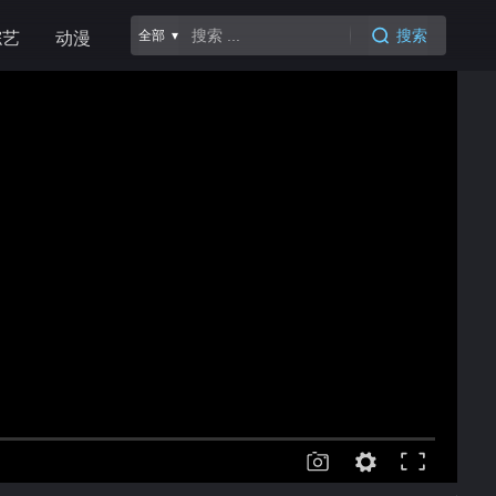
搜索
全部 ▾
综艺
动漫