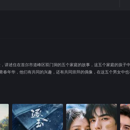
景，讲述住在首尔市道峰区双门洞的五个家庭的故事，这五个家庭的孩子中
岁的青春年华，他们有共同的兴趣，还有共同崇拜的偶像，在这五个男女中