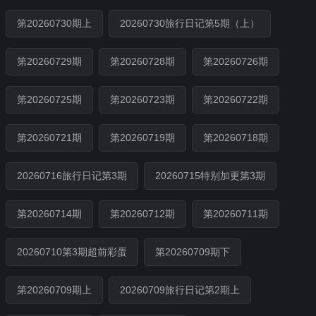
第20260730期上
20260730旅行日记第5期（上）
第20260729期
第20260728期
第20260726期
第20260725期
第20260723期
第20260722期
第20260721期
第20260719期
第20260718期
20260716旅行日记第3期
20260715特别加更第3期
第20260714期
第20260712期
第20260711期
20260710第3期超前彩蛋
第20260709期下
第20260709期上
20260709旅行日记第2期上