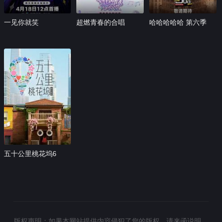
一见你就笑
超燃青春的合唱
哈哈哈哈哈 第六季
五十公里桃花坞6
版权声明：如果本网站提供内容侵犯了您的版权，请来函说明，