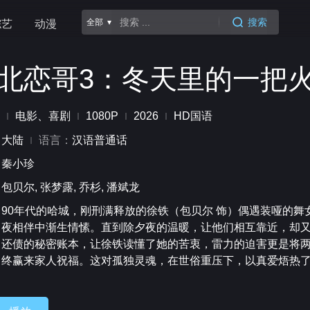
搜索
全部 ▾
综艺
动漫
北恋哥3：冬天里的一把
电影、喜剧
1080P
2026
HD国语
：
大陆
语言：
汉语普通话
：
秦小珍
：
包贝尔, 张梦露, 乔杉, 潘斌龙
：
90年代的哈城，刚刑满释放的徐铁（包贝尔 饰）偶遇装哑的舞
夜相伴中渐生情愫。直到除夕夜的温暖，让他们相互靠近，却
还债的秘密账本，让徐铁读懂了她的苦衷，雷力的迫害更是将
终赢来家人祝福。这对孤独灵魂，在世俗重压下，以真爱焐热