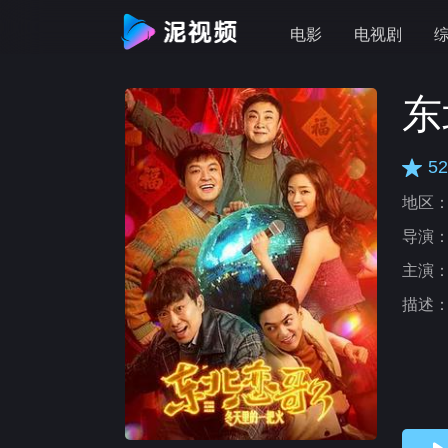
电影
电视剧
东
52
地区
导演
主演
描述