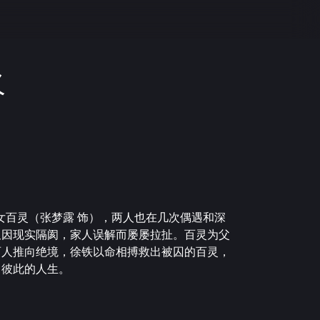
火
女百灵（张梦露 饰），两人也在几次偶遇和深
又因现实隔阂，家人误解而屡屡拉扯。百灵为父
两人推向绝境，徐铁以命相搏救出被囚的百灵，
了彼此的人生。