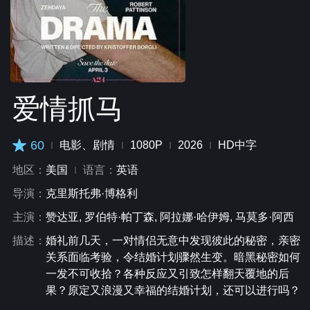
爱情抓马
60
电影、剧情
1080P
2026
HD中字
地区：
美国
语言：
英语
导演：
克里斯托弗·博格利
主演：
赞达亚, 罗伯特·帕丁森, 阿拉娜·哈伊姆, 马莫多·阿西
描述：
婚礼前几天，一对情侣无意中发现彼此的秘密，亲密
关系面临考验，令结婚计划骤然生变。暗黑秘密如何
一发不可收拾？各种反应又引致怎样翻天覆地的后
果？原定又浪漫又幸福的结婚计划，还可以进行吗？