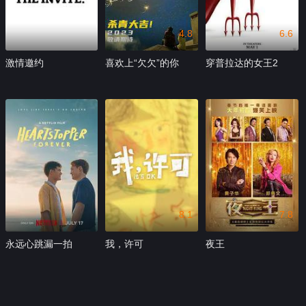
4.8
6.6
激情邀约
喜欢上“欠欠”的你
穿普拉达的女王2
8.1
7.8
永远心跳漏一拍
我，许可
夜王