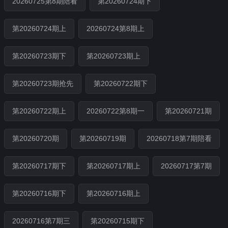
20260725第8期陪看
第20260724期下
第20260724期上
20260724第8期上
第20260723期下
第20260723期上
第20260723期抢先
第20260722期下
第20260722期上
20260722第8期一
第20260721期
第20260720期
第20260719期
20260718第7期陪看
第20260717期下
第20260717期上
20260717第7期
第20260716期下
第20260716期上
20260716第7期三
第20260715期下