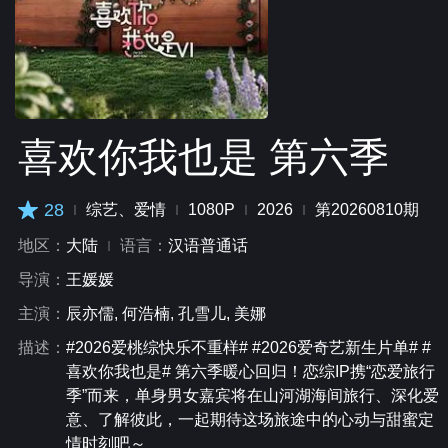
喜欢你我也是 第六季
28
综艺、爱情
1080P
2026
第20260810期
地区：
大陆
语言：
汉语普通话
导演：
王媛媛
主演：
辰亦儒, 何浩楠, 孔雪儿, 美娜
描述：
#2026爱桃综快乐不重样# #2026爱奇艺新生片单# #
喜欢你我也是# 第六季暖心回归！恋综IP携“恋爱旅行
季”而来，单身男女嘉宾将在山河湖海间旅行、深化爱
意、了解彼此，一起期待这场旅途中的心动与甜蜜定
情时刻吧～