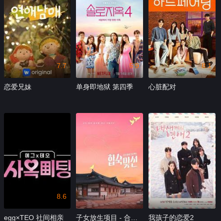
7.7
5.9
8.1
恋爱兄妹
单身即地狱 第四季
心脏配对
8.6
egg×TEO 社间相亲
子女放生项目 - 合宿相亲
我孩子的恋爱2