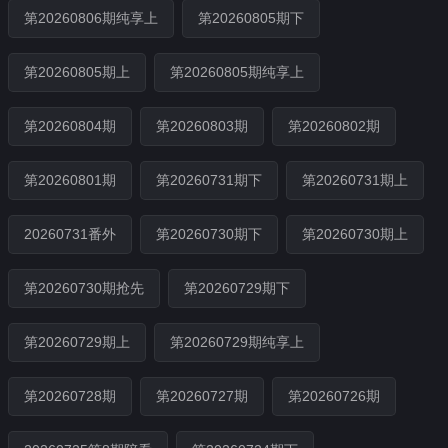
第20260806期纯享上
第20260805期下
第20260805期上
第20260805期纯享上
第20260804期
第20260803期
第20260802期
第20260801期
第20260731期下
第20260731期上
20260731番外
第20260730期下
第20260730期上
第20260730期抢先
第20260729期下
第20260729期上
第20260729期纯享上
第20260728期
第20260727期
第20260726期