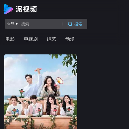
搜索
全部 ▾
电影
电视剧
综艺
动漫