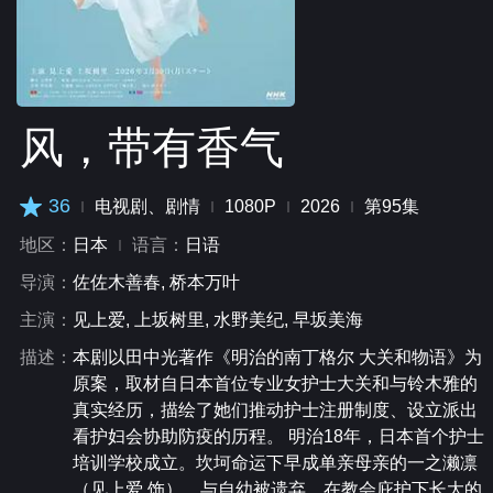
风，带有香气
36
电视剧、剧情
1080P
2026
第95集
地区：
日本
语言：
日语
导演：
佐佐木善春, 桥本万叶
主演：
见上爱, 上坂树里, 水野美纪, 早坂美海
描述：
本剧以田中光著作《明治的南丁格尔 大关和物语》为
原案，取材自日本首位专业女护士大关和与铃木雅的
真实经历，描绘了她们推动护士注册制度、设立派出
看护妇会协助防疫的历程。 明治18年，日本首个护士
培训学校成立。坎坷命运下早成单亲母亲的一之濑凛
（见上爱 饰），与自幼被遗弃、在教会庇护下长大的