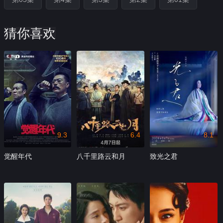
猜你喜欢
9.3
6.4
8.1
觉醒年代
八千里路云和月
致光之君