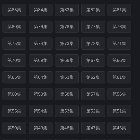
第85集
第84集
第83集
第82集
第81集
第80集
第79集
第78集
第77集
第76集
第75集
第74集
第73集
第72集
第71集
第70集
第69集
第68集
第67集
第66集
第65集
第64集
第63集
第62集
第61集
第60集
第59集
第58集
第57集
第56集
第55集
第54集
第53集
第52集
第51集
第50集
第49集
第48集
第47集
第46集