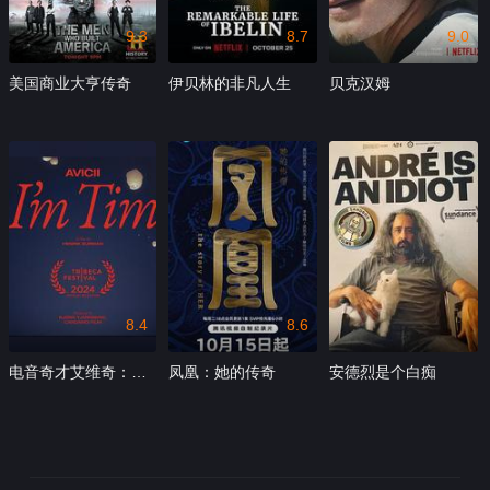
9.3
8.7
9.0
美国商业大亨传奇
伊贝林的非凡人生
贝克汉姆
8.4
8.6
电音奇才艾维奇：蒂姆原色
凤凰：她的传奇
安德烈是个白痴