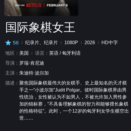
国际象棋女王
56
纪录片、纪录片
1080P
2026
HD中字
地区：
美国
语言：
英语 / 匈牙利语
导演：
罗瑞·肯尼迪
主演：
朱迪特·波尔加
描述：
聚焦国际象棋最伟大的女棋手、史上最知名的天才棋
手之一“小波尔加”Judit Polgar。彼时国际象棋界由男
性统治，女性被认为不如男人，不被允许加入男性参
加的锦标赛，“不具备理解象棋的智力和能够擅长象棋
的性格特征”。此时，一个12岁的匈牙利女学生横空出
世……