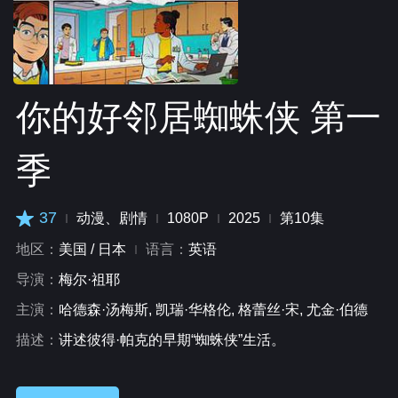
你的好邻居蜘蛛侠 第一
季
37
动漫、剧情
1080P
2025
第10集
地区：
美国 / 日本
语言：
英语
导演：
梅尔·祖耶
主演：
哈德森·汤梅斯, 凯瑞·华格伦, 格蕾丝·宋, 尤金·伯德
描述：
讲述彼得·帕克的早期“蜘蛛侠”生活。