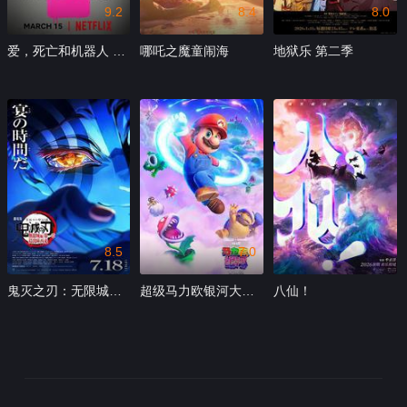
9.2
8.4
8.0
爱，死亡和机器人 第一季
哪吒之魔童闹海
地狱乐 第二季
8.5
7.0
鬼灭之刃：无限城篇 第一章 猗窝座再袭
超级马力欧银河大电影
八仙！