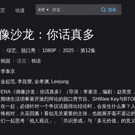
搜索
全部 ▾
综艺
动漫
像沙龙：你话真多
综艺、脱口秀
1080P
2025
第12集
：
韩国
语言：
韩语
：
李泰京
：
金起范, 李昌燮, 金孝渊, Leejung
：
ENA《偶像沙龙：你话真多》（导演：李泰京，编剧：赵美贤
围绕生活琐事展开激烈辩论的脱口秀节目。SHINee Key与BT
在一起，必须针对一个争议话题得出结论时，会发生什么事？
锋相对，火花四溅！看似无关紧要的主张，也能展开毫不退让
们一起思考「他人观点」、「共识形成」与「多元价值」的意