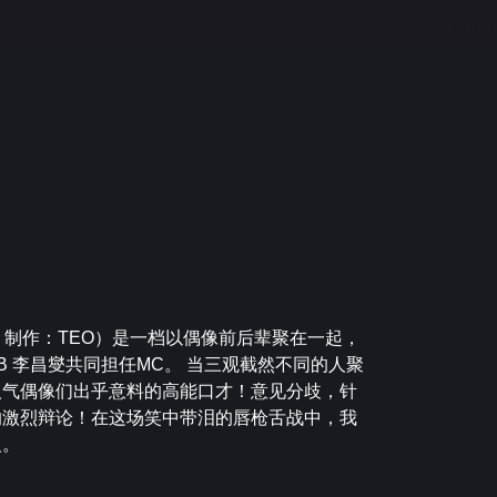
，制作：TEO）是一档以偶像前后辈聚在一起，
OB 李昌燮共同担任MC。 当三观截然不同的人聚
人气偶像们出乎意料的高能口才！意见分歧，针
的激烈辩论！在这场笑中带泪的唇枪舌战中，我
义。