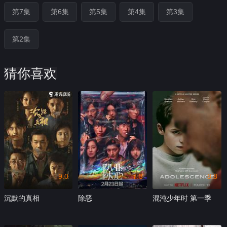
第7集
第6集
第5集
第4集
第3集
第2集
猜你喜欢
9.0
7.3
8.8
沉默的真相
除恶
混沌少年时 第一季