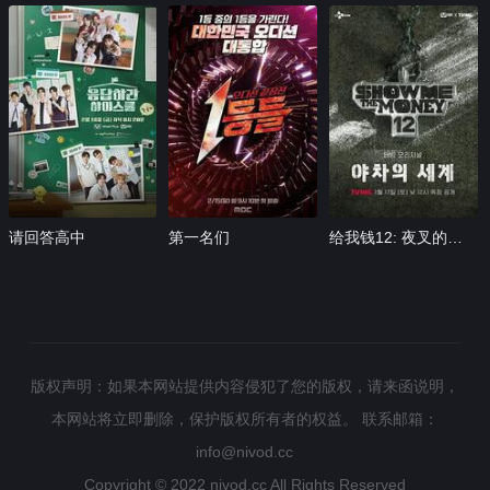
请回答高中
第一名们
给我钱12: 夜叉的世界
版权声明：如果本网站提供内容侵犯了您的版权，请来函说明，
本网站将立即删除，保护版权所有者的权益。
联系邮箱：
info@nivod.cc
Copyright © 2022
nivod.cc
All Rights Reserved