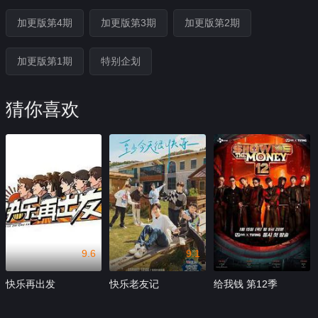
加更版第4期
加更版第3期
加更版第2期
加更版第1期
特别企划
猜你喜欢
9.6
9.1
快乐再出发
快乐老友记
给我钱 第12季