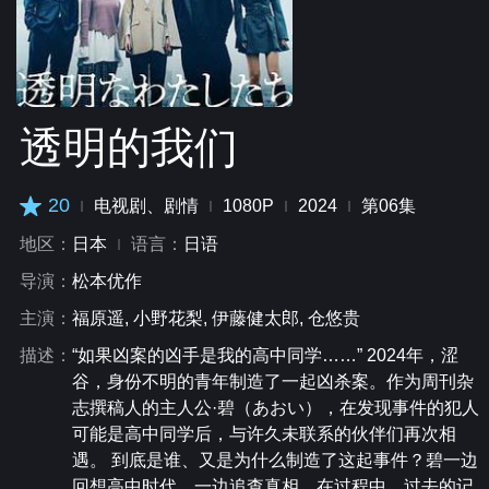
透明的我们
20
电视剧、剧情
1080P
2024
第06集
地区：
日本
语言：
日语
导演：
松本优作
主演：
福原遥, 小野花梨, 伊藤健太郎, 仓悠贵
描述：
“如果凶案的凶手是我的高中同学……” 2024年，涩
谷，身份不明的青年制造了一起凶杀案。作为周刊杂
志撰稿人的主人公·碧（あおい），在发现事件的犯人
可能是高中同学后，与许久未联系的伙伴们再次相
遇。 到底是谁、又是为什么制造了这起事件？碧一边
回想高中时代，一边追查真相。在过程中，过去的记