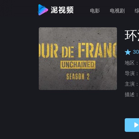
电影
电视剧
环
30
地区
导演
主演
描述