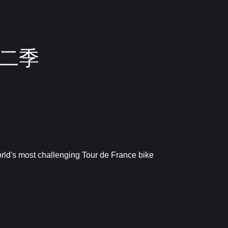
第二季
orld's most challenging Tour de France bike