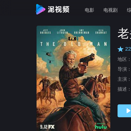
电影
电视剧
老
22
地区
导演
主演
描述