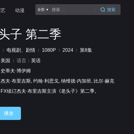
搜索
全部 ▾
综艺
动漫
头子 第二季
电视剧、剧情
1080P
2024
第8集
：
美国
语言：
英语
：
史蒂夫·博伊姆
：
杰夫·布里吉斯, 约翰·利思戈, 纳维德·内加班, 比尔·赫克
：
FX续订杰夫·布里吉斯主演《老头子》第二季。
播放