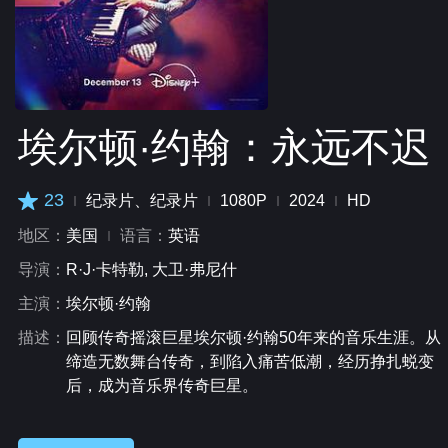
埃尔顿·约翰：永远不迟
23
纪录片、纪录片
1080P
2024
HD
地区：
美国
语言：
英语
导演：
R·J·卡特勒, 大卫·弗尼什
主演：
埃尔顿·约翰
描述：
回顾传奇摇滚巨星埃尔顿·约翰50年来的音乐生涯。从
缔造无数舞台传奇，到陷入痛苦低潮，经历挣扎蜕变
后，成为音乐界传奇巨星。