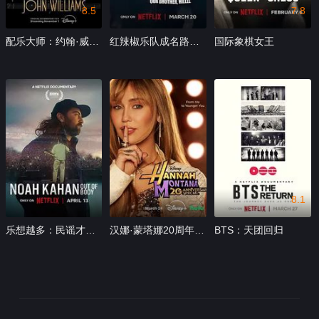
8.5
7.8
配乐大师：约翰·威廉姆斯
红辣椒乐队成名路：好兄弟希勒
国际象棋女王
8.1
乐想越多：民谣才子诺亚·卡汉
汉娜·蒙塔娜20周年特别集
BTS：天团回归