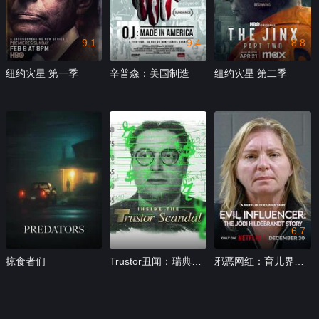
9.1
9.4
8.8
纽约灾星 第一季
辛普森：美国制造
纽约灾星 第二季
6.7
掠食者们
Trustor丑闻：瑞典金融案内幕
邪恶网红：育儿界的黑暗故事