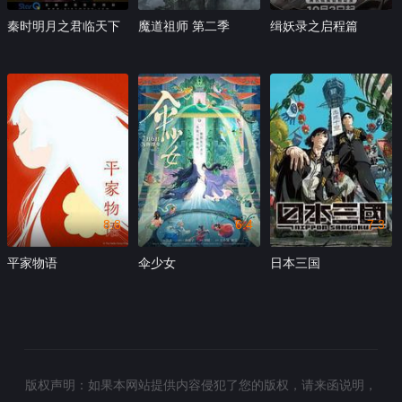
秦时明月之君临天下
魔道祖师 第二季
缉妖录之启程篇
8.8
6.4
7.3
平家物语
伞少女
日本三国
版权声明：如果本网站提供内容侵犯了您的版权，请来函说明，