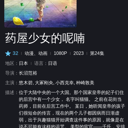
药屋少女的呢喃
32
动漫、动画
1080P
2023
第24集
地区：
日本
语言：
日语
导演：
长沼范裕
主演：
悠木碧, 大冢刚央, 小西克幸, 种崎敦美
描述：
位于大陆中央的一个大国。那个国家皇帝的妃子们住
的后宫中有一个少女， 名字叫猫猫。 之前在花街当
药师，目前在后宫工作中。 某日，她听闻皇帝的孩子
们很短命的传言，现在的两个儿子都因病而日渐虚
弱，出于兴趣猫猫开始调查这件事的原因，就像是在
说不可能有这样的诅咒。 美型的宦官——壬氏，安排